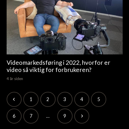
Videomarkedsføring i 2022, hvorfor er
video så viktig for forbrukeren?
4 år siden
1
2
3
4
5
6
7
…
9