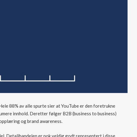
Hele 88% av alle spurte sier at YouTube er den foretrukne
umere innhold. Deretter følger B2B (business to business)
r opplæring og brand awareness.
l. Detaljhandelen er nok veldig godt representert i disse