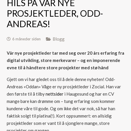
HILS PÅ VÅR NYE
PROSJEKTLEDER, ODD-
ANDREAS!
Blogg
6 måneder siden
Vår nye prosjektleder tar med seg over 20 års erfaring fra
digital utvikling, store merkevarer – og en imponerende
evne til å håndtere store prosjekter med stø hånd
Gjett om vi har gledet oss til å dele denne nyheten! Odd-
Andreas «Oddan» Våge er ny prosjektleder i Zocial. Han var
den første til å tilby
nettsider
i Haugesund og har en CV
mange bare kan drømme om – tung erfaring som kommer
kundene våre til gode. Og om ikke det var nok, så har han
faktisk solgt til platina(!). Kort oppsummert: en allsidig
prosjektleder som er vant til å sjonglere mange, store
prosjekter om gangen.