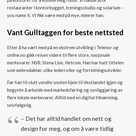
på kontoret for å komme meg rundt. Vi hadde åtte
restauranter i kontorbygget, treningsstudio og solarium –
you name it. Vi fikk være med på mye, mimrer han.
Vant Gulltaggen for beste nettsted
Etter å ha vært med på en ekstrem utvikling i Telenor og
online.no gikk reisen videre til flere store, nasjonale
merkevarer. NSB, Stena Line, Netcom. Han har hatt tittelen
som webredaktør, ulike lederroller og forretningsutvikler.
Før han til slutt vendte snuten hjem til Vestlandet igjen og
begynte å arbeide med markedsføring og synliggjøring av
flere lokale merkevarer. Alltid med en digital tilnærming,
selvfølgelig.
– Det har alltid handlet om nett og
design for meg, og om å være tidlig