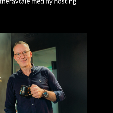
rtneravtale med ny hosting