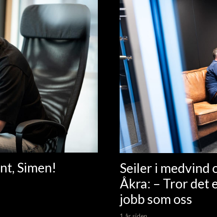
nt, Simen!
Seiler i medvind 
Åkra: – Tror det 
jobb som oss
1 år siden