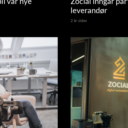
bli vår nye
Zocial inngår pa
leverandør
2 år siden