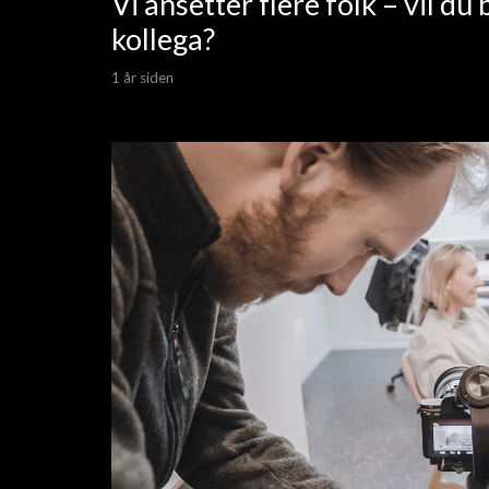
Vi ansetter flere folk – vil du 
kollega?
1 år siden