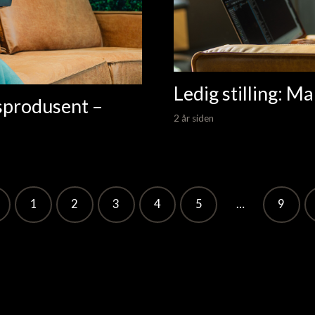
Ledig stilling: M
dsprodusent –
2 år siden
1
2
3
4
5
…
9