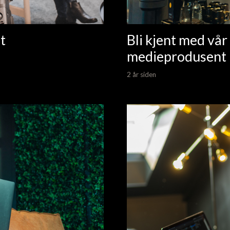
t
Bli kjent med vå
medieprodusent 
2 år siden