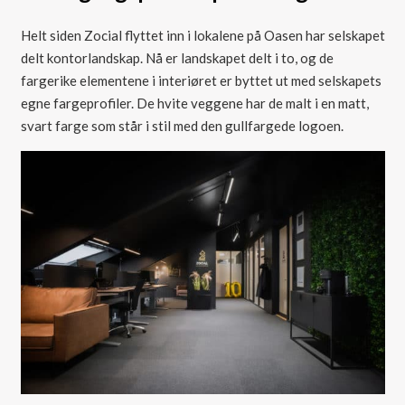
Helt siden Zocial flyttet inn i lokalene på Oasen har selskapet
delt kontorlandskap. Nå er landskapet delt i to, og de
fargerike elementene i interiøret er byttet ut med selskapets
egne fargeprofiler. De hvite veggene har de malt i en matt,
svart farge som står i stil med den gullfargede logoen.