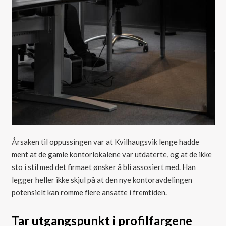
Årsaken til oppussingen var at Kvilhaugsvik lenge hadde
ment at de gamle kontorlokalene var utdaterte, og at de ikke
sto i stil med det firmaet ønsker å bli assosiert med. Han
legger heller ikke skjul på at den nye kontoravdelingen
potensielt kan romme flere ansatte i fremtiden.
Tar utgangspunkt i profilfargene