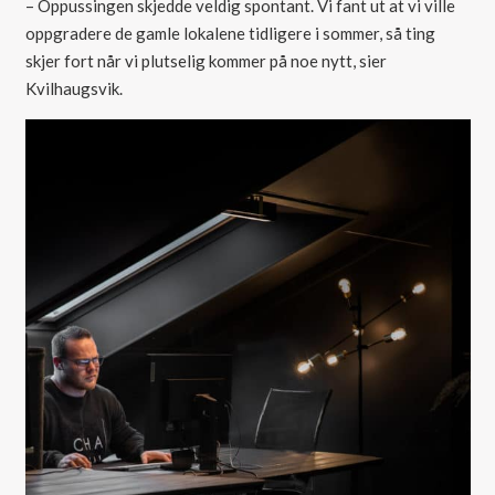
– Oppussingen skjedde veldig spontant. Vi fant ut at vi ville
oppgradere de gamle lokalene tidligere i sommer, så ting
skjer fort når vi plutselig kommer på noe nytt, sier
Kvilhaugsvik.