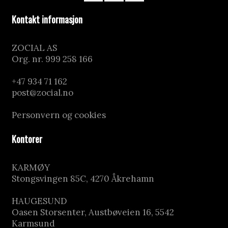
Kontakt informasjon
ZOCIAL AS
Org. nr. 999 258 166
–
+47 934 71 162
post@zocial.no
–
Personvern og cookies
Kontorer
KARMØY
Stongsvingen 85C, 4270 Åkrehamn
–
HAUGESUND
Oasen Storsenter, Austbøveien 16, 5542
Karmsund