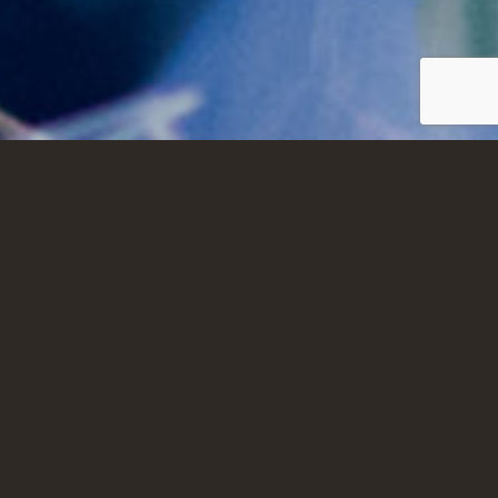
Ifocus Øyeklinikk og Ifocus