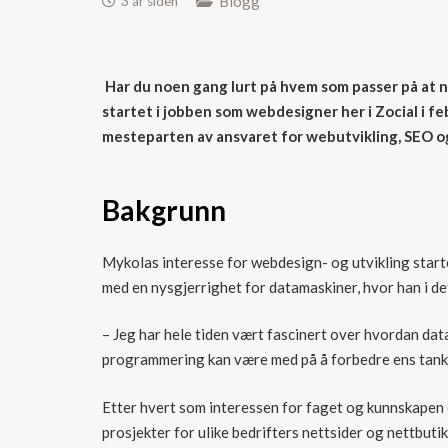
Blogg
3 år siden
Har du noen gang lurt på hvem som passer på at n
startet i jobben som webdesigner her i Zocial i fe
mesteparten av ansvaret for webutvikling, SEO og
Bakgrunn
Mykolas interesse for webdesign- og utvikling starte
med en nysgjerrighet for datamaskiner, hvor han i 
– Jeg har hele tiden vært fascinert over hvordan da
programmering kan være med på å forbedre ens tank
Etter hvert som interessen for faget og kunnskapen ø
prosjekter for ulike bedrifters nettsider og nettbutik