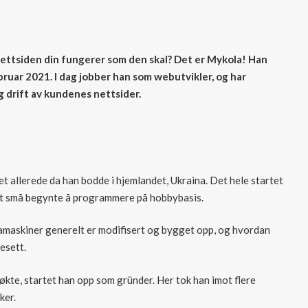
ettsiden din fungerer som den skal? Det er Mykola! Han
bruar 2021. I dag jobber han som webutvikler, og har
 drift av kundenes nettsider.
t allerede da han bodde i hjemlandet, Ukraina. Det hele startet
det små begynte å programmere på hobbybasis.
tamaskiner generelt er modifisert og bygget opp, og hvordan
esett.
kte, startet han opp som gründer. Her tok han imot flere
ker.