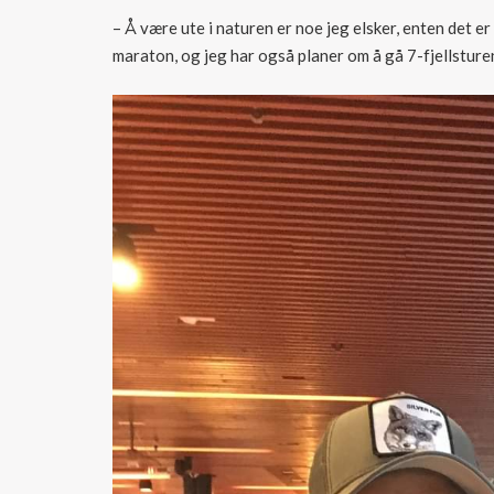
– Å være ute i naturen er noe jeg elsker, enten det er l
maraton, og jeg har også planer om å gå 7-fjellsture