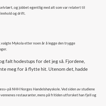
selvlært, og jobbet egentlig med alt som var relatert til
innhold og drift.
, valgte Mykola etter noen år å legge den trygge
nger.
 falt hodestups for det jeg så. Fjordene,
emte meg for å flytte hit. Utenom det, hadde
ness» på NHH Norges Handelshøyskole. Ved siden av studiene
 vennenes restauranter, mens på fritiden utforsket han fjell og