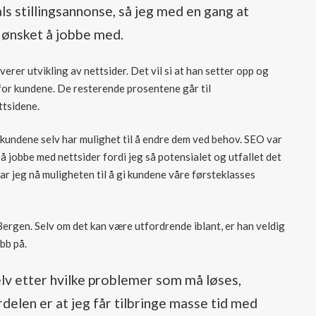
ls stillingsannonse, så jeg med en gang at
 ønsket å jobbe med.
rer utvikling av nettsider. Det vil si at han setter opp og
for kundene. De resterende prosentene går til
ttsidene.
 kundene selv har mulighet til å endre dem ved behov. SEO var
å jobbe med nettsider fordi jeg så potensialet og utfallet det
ar jeg nå muligheten til å gi kundene våre førsteklasses
ergen. Selv om det kan være utfordrende iblant, er han veldig
bb på.
lv etter hvilke problemer som må løses,
rdelen er at jeg får tilbringe masse tid med